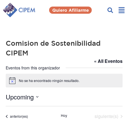
Quiero Afiliarme
Comision de Sostenibilidad
CIPEM
« All Eventos
Eventos from this organizador
No se ha encontrado ningún resultado.
Notice
Upcoming
Seleccionar
fecha.
Eventos
Hoy
siguiente(s)
Eventos
anterior(es)