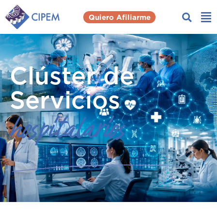
Quiero Afiliarme
Clúster de
Servicios
hospitalarios