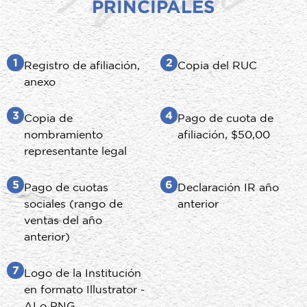
PRINCIPALES
1
2
Registro de afiliación,
Copia del RUC
anexo
3
4
Copia de
Pago de cuota de
nombramiento
afiliación, $50,00
representante legal
5
6
Pago de cuotas
Declaración IR año
sociales (rango de
anterior
ventas del año
anterior)
7
Logo de la Institución
en formato Illustrator -
AI o PNG