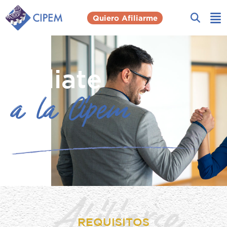
Quiero Afiliarme
Afíliate
a la Cipem
Afiliarse
REQUISITOS