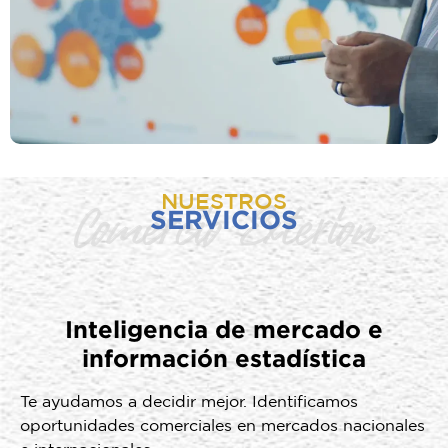
NUESTROS
Comercio Exterion
SERVICIOS
Inteligencia de mercado e
informaci
ón estadística
Te ayudamos a decidir mejor. Identificamos
oportunidades comerciales en mercados nacionales