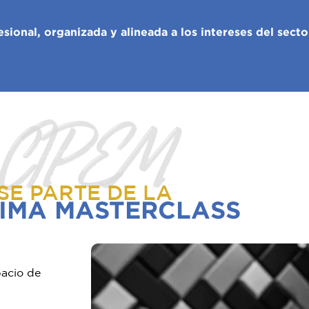
onal, organizada y alineada a los intereses del secto
CIPEM
SE PARTE DE LA
IMA MASTERCLASS
pacio de