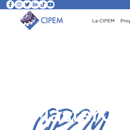
La CIPEM
Pro
CIPEM
MasterCl