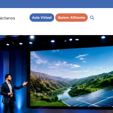
áctanos
Aula Virtual
Quiero Afiliarme