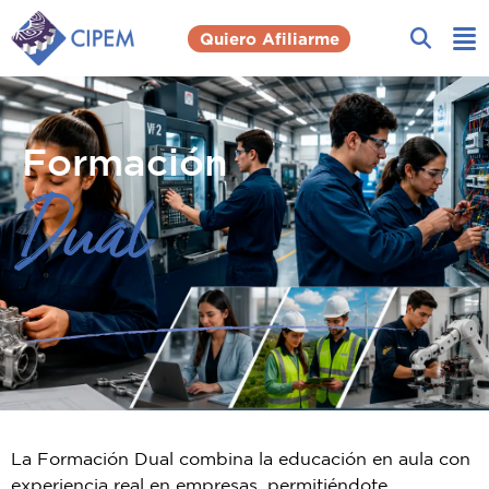
Quiero Afiliarme
Formación
Dual
La Formación Dual combina la educación en aula con
experiencia real en empresas, permitiéndote