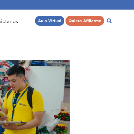
áctanos
Aula Virtual
Quiero Afiliarme