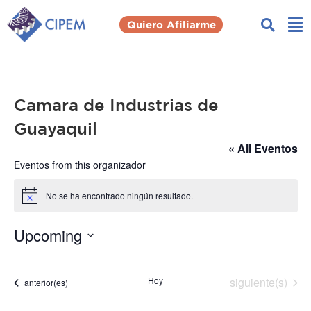
Quiero Afiliarme
Camara de Industrias de
Guayaquil
« All Eventos
Eventos from this organizador
No se ha encontrado ningún resultado.
Notice
Upcoming
Seleccionar
fecha.
Eventos
Hoy
siguiente(s)
Eventos
anterior(es)